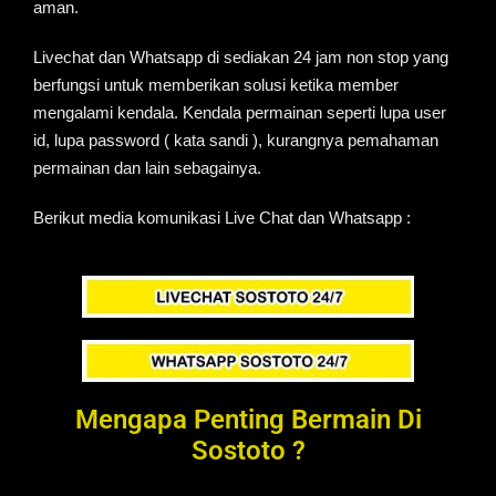
aman.
Livechat dan Whatsapp di sediakan 24 jam non stop yang
berfungsi untuk memberikan solusi ketika member
mengalami kendala. Kendala permainan seperti lupa user
id, lupa password ( kata sandi ), kurangnya pemahaman
permainan dan lain sebagainya.
Berikut media komunikasi Live Chat dan Whatsapp :
Mengapa Penting Bermain Di
Sostoto ?